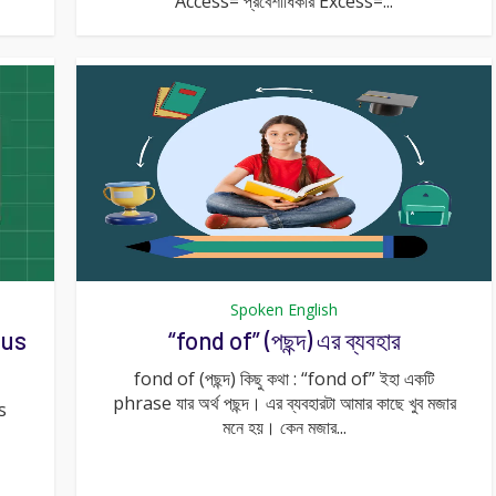
Access= প্রবেশাধিকার Excess=...
Spoken English
ous
“fond of” (পছন্দ) এর ব্যবহার
fond of (পছন্দ) কিছু কথা : “fond of” ইহা একটি
phrase যার অর্থ পছন্দ। এর ব্যবহারটা আমার কাছে খুব মজার
s
মনে হয়। কেন মজার...