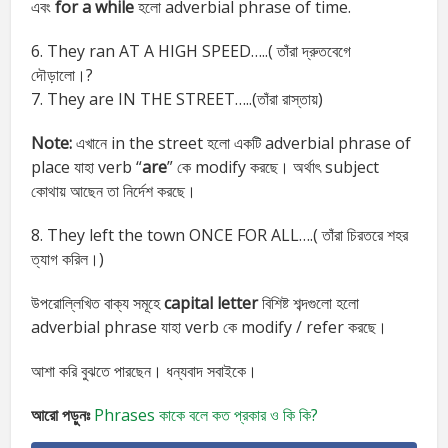
এবং
for a while
হলো adverbial phrase of time.
6. They ran AT A HIGH SPEED…..( তাঁরা দ্রুতবেগে
দৌড়ালো।?
7. They are IN THE STREET…..(তাঁরা রাস্তায়)
Note:
এখানে in the street হলো একটি adverbial phrase of
place যাহা verb “
are
” কে modify করছে। অর্থাৎ subject
কোথায় আছেন তা নির্দেশ করছে।
8. They left the town ONCE FOR ALL….( তাঁরা চিরতরে শহর
ত্যাগ করিল।)
উপরোল্লিখিত বাক্য সমূহে
capital letter
বিশিষ্ট শব্দগুলো হলো
adverbial phrase যাহা verb কে modify / refer করছে।
আশা করি বুঝতে পারছেন। ধন্যবাদ সবাইকে।
আরো পড়ুনঃ
Phrases কাকে বলে কত প্রকার ও কি কি?