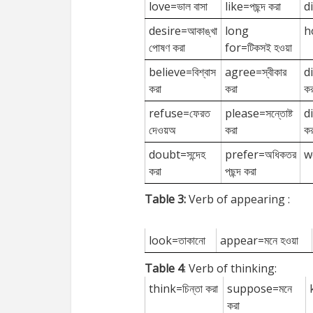
love=ভাল বাসা
like=পছন্দ করা
di
desire=আকাঙ্খা
long
h
পোষণ করা
for=টিকসই হওয়া
believe=বিশ্বাস
agree=স্বীকার
d
করা
করা
কর
refuse=ফেরত
please=সন্তোষ্ট
d
দেওয়অ
করা
কর
doubt=সন্দেহ
prefer=অধিকতর
wo
করা
পছন্দ করা
Table 3:
Verb of appearing :
look=তাকানো
appear=মনে হওয়া
Table 4
: Verb of thinking:
think=চিন্তা করা
suppose=মনে
করা