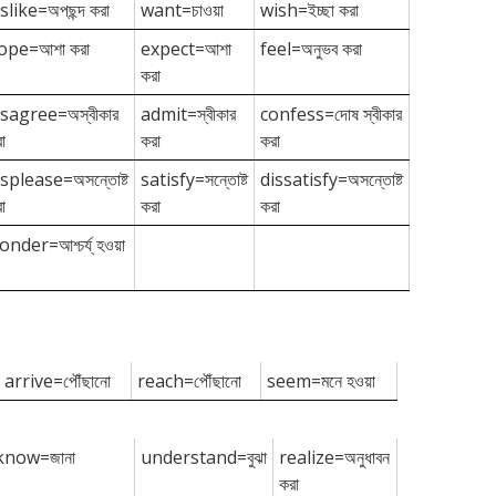
slike=অপছন্দ করা
want=চাওয়া
wish=ইচ্ছা করা
ope=আশা করা
expect=আশা
feel=অনুভব করা
করা
isagree=অস্বীকার
admit=স্বীকার
confess=দোষ স্বীকার
া
করা
করা
isplease=অসন্তোষ্ট
satisfy=সন্তোষ্ট
dissatisfy=অসন্তোষ্ট
া
করা
করা
nder=আশ্চর্য্ হওয়া
arrive=পৌঁছানো
reach=পৌঁছানো
seem=মনে হওয়া
know=জানা
understand=বুঝা
realize=অনুধাবন
করা