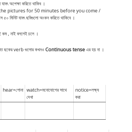
টটা যাবৎ অপেক্ষা করিতে থাকিব ।
the pictures for 50 minutes before you come /
সে ৫০ মিনিট যাবৎ ছবিগুলো অংকন করিতে থাকিবে ।
ই কম , নাই বললেই চলে ।
লিখিত ছকের verb গুলোর কখনও
Continuous tense
এর হয় না ।
hear=শোনা
watch=মনোযোগের সাথে
notice=লক্ষ্য
দেখা
করা