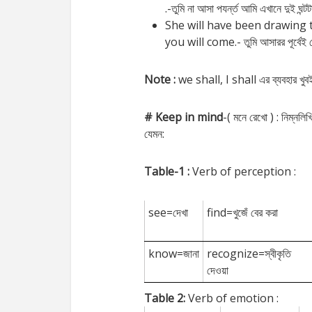
.-তুমি না আসা পযর্ন্ত আমি এখানে দুই ঘন্
She will have been drawing 
you will come.- তুমি আসারর পূর্বেই 
Note :
we shall, I shall এর ব্যবহার খুব
# Keep in mind
-( মনে রেখো ) : নিম্ন
যেমন:
Table-1 :
Verb of perception :
see=দেখা
find=খুজেঁ বের করা
know=জানা
recognize=স্বীকৃতি
দেওয়া
Table 2:
Verb of emotion :