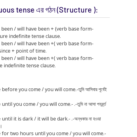
ous tense এর গঠন (Structure ):
 been / will have been + (verb base form-
ure indefinite tense clause.
 been / will have been +( verb base form-
since + point of time.
 been / will have been +( verb base form-
e indefinite tense clause.
before you come / you will come.-তুমি আসিবার পূর্বেই
til you come / you will come.- .-তুমি না আসা পযর্র্ন্ত
til it is dark / it will be dark.- .-অন্ধকার না হওয়া
 ।
e for two hours until you come / you will come.-