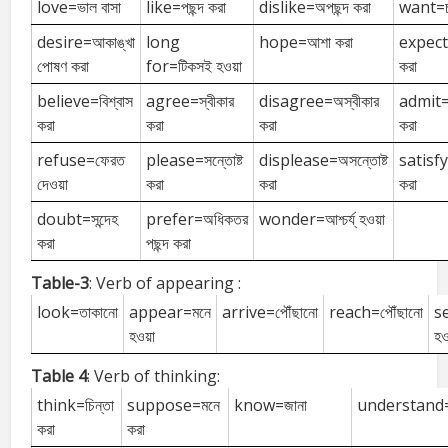
love=ভাল বাসা
like=পছন্দ করা
dislike=অপছন্দ করা
want=চ
desire=আকাঙ্খা
long
hope=আশা করা
expec
পোষণ করা
for=টিকসই হওয়া
করা
believe=বিশ্বাস
agree=স্বীকার
disagree=অস্বীকার
admit=স
করা
করা
করা
করা
refuse=ফেরত
please=সন্তোষ্ট
displease=অসন্তোষ্ট
satisfy=
দেওয়া
করা
করা
করা
doubt=সন্দেহ
prefer=অধিকতর
wonder=আশ্চর্য্ হওয়া
করা
পছন্দ করা
Table-3
: Verb of appearing :
look=তাকানো
appear=মনে
arrive=পৌঁছানো
reach=পৌঁছানো
s
হওয়া
হও
Table 4
: Verb of thinking:
think=চিন্তা
suppose=মনে
know=জানা
understand=
করা
করা