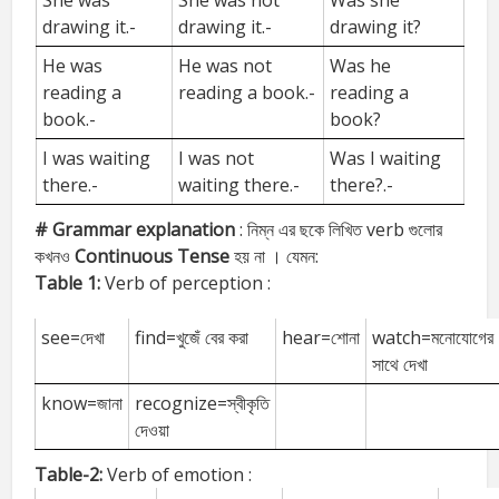
She was
She was not
Was she
drawing it.-
drawing it.-
drawing it?
He was
He was not
Was he
reading a
reading a book.-
reading a
book.-
book?
I was waiting
I was not
Was I waiting
there.-
waiting there.-
there?.-
# Grammar explanation
: নিম্ন এর ছকে লিখিত verb গুলোর
কখনও
Continuous Tense
হয় না । যেমন:
Table 1:
Verb of perception :
see=দেখা
find=খুজেঁ বের করা
hear=শোনা
watch=মনোযোগের
সাথে দেখা
know=জানা
recognize=স্বীকৃতি
দেওয়া
Table-2:
Verb of emotion :