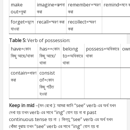
make
imagine=কল্পনা
remember=স্মরণ
remind=মনে ক
out=বুঝা
করা
করা
forget=ভূলে
recall=স্মরণ করা
recollect=স্মরণ
যাওয়া
করা
Table 5:
Verb of possession:
have=কোন
has==কোন
belong
possess=অধিকারে
own
কিছু আছে/থাকা
কিছু আছে/
to=অধিকারে
থাকা
থাকা
থাকা
contain=ধারণ
consist
করা
of=কোন
কিছু গঠিত
হওয়া
Keep in mid
–(মন রেখো ): আমরা জানি “see” verb এর অর্থ যখন
দেখা হয় তখন verb এর সাথে “ing” যোগ হয় না বা past
continuous tense হয় না । কিন্তু “see” verb এর অর্থ যখন
খোঁজা বুঝায় তখন “see” verb এর সাথে “ing” যোগ হয় বা