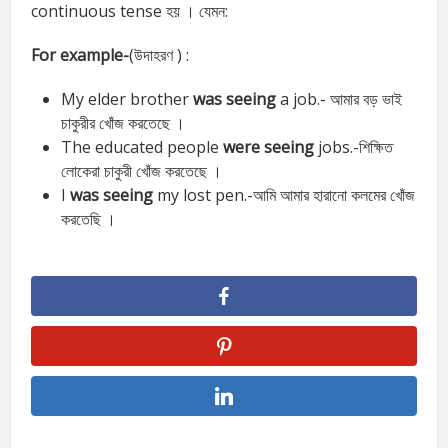
continuous tense হয় । যেমন:
For example-
(উদাহরণ ) :
My elder brother
was seeing
a job.- আমার বড় ভাই
চাকুরীর খোঁজ করতেছে ।
The educated people
were seeing
jobs.-শিক্ষিত
লোকেরা চাকুরী খোঁজ করতেছে ।
I
was seeing
my lost pen.-আমি আমার হারানো কলমের খোঁজ
করতেছি ।