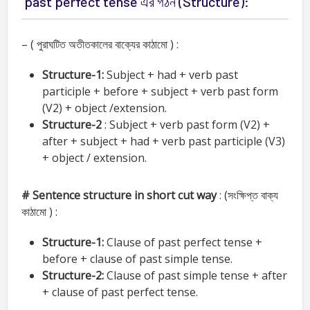
past perfect tense এর গঠন (Structure):
– ( পুরাঘটিত অতীতকালের বাক্যের কাঠামো ) :
Structure-1:
Subject + had + verb past
participle + before + subject + verb past form
(V2) + object /extension.
Structure-2
: Subject + verb past form (V2) +
after + subject + had + verb past participle (V3)
+ object / extension.
# Sentence structure in short cut way
: (সংক্ষিপ্ত বাক্য
কাঠামো ) :
Structure-1:
Clause of past perfect tense +
before + clause of past simple tense.
Structure-2:
Clause of past simple tense + after
+ clause of past perfect tense.